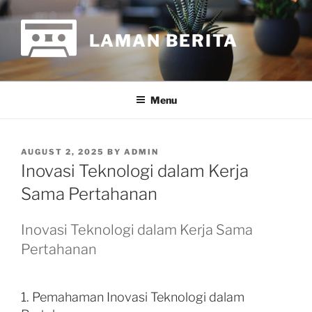
Skip
to
LAMAN BERITA
content
Menu
POSTED
AUGUST 2, 2025
BY
ADMIN
ON
Inovasi Teknologi dalam Kerja
Sama Pertahanan
Inovasi Teknologi dalam Kerja Sama
Pertahanan
1. Pemahaman Inovasi Teknologi dalam