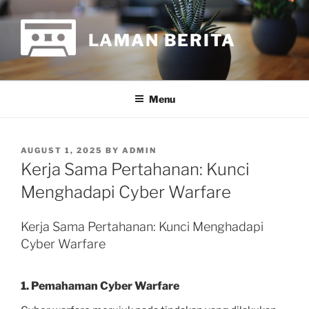
Skip
to
LAMAN BERITA
content
Menu
POSTED
AUGUST 1, 2025
BY
ADMIN
ON
Kerja Sama Pertahanan: Kunci
Menghadapi Cyber Warfare
Kerja Sama Pertahanan: Kunci Menghadapi
Cyber Warfare
1. Pemahaman Cyber Warfare